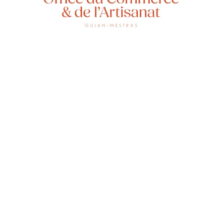
C’est d
moderne
beauté 
moitié…
pour un
Elle es
perform
simples
paiemen
(espèce