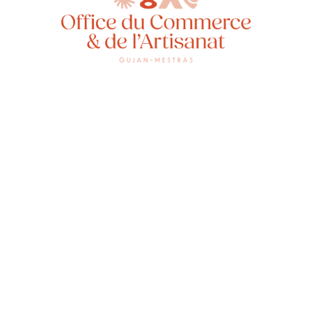
HUMAN 
accompa
la gest
immobil
apparte
profess
Mestra
d’annon