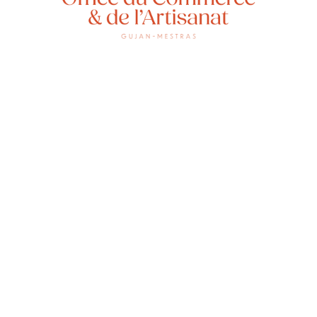
Helkins
artisan
leur hi
de simp
visuels
votre m
clients.