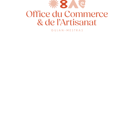
Une sal
collecti
Zumba e
plateau
plateau
matérie
esprit f
vous êt
comme s