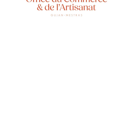
Vins de
en dire
Rhums 
cours d